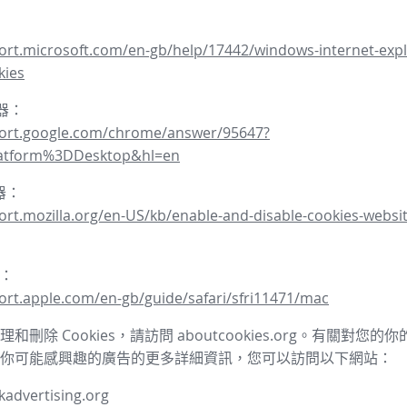
ort.microsoft.com/en-gb/help/17442/windows-internet-expl
kies
覽器：
port.google.com/chrome/answer/95647?
latform%3DDesktop&hl=en
覽器：
ort.mozilla.org/en-US/kb/enable-and-disable-cookies-websit
器：
ort.apple.com/en-gb/guide/safari/sfri11471/mac
和刪除 Cookies，請訪問 aboutcookies.org。有關對您
你可能感興趣的廣告的更多詳細資訊，您可以訪問以下網站：
advertising.org