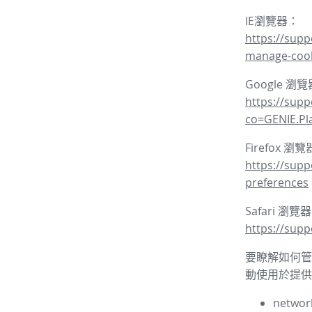
IE瀏覽器：
https://supp
manage-coo
Google 瀏
https://sup
co=GENIE.P
Firefox 瀏
https://supp
preferences
Safari 瀏覽
https://supp
要瞭解如何管理
動使用於提供
network