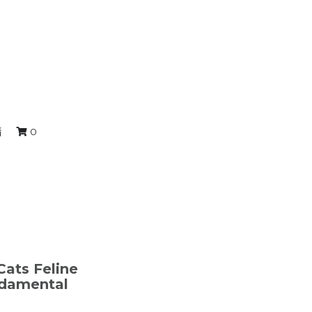
情
0
Cats Feline
ndamental